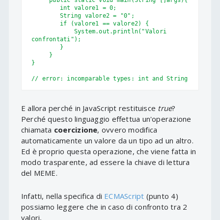
     public static void main(String []args){

        int valore1 = 0;

        String valore2 = "0";

        if (valore1 == valore2) {

            System.out.println("Valori 
confrontati");

        }

     }

}

// error: incomparable types: int and String
E allora perché in JavaScript restituisce
true
?
Perché questo linguaggio effettua un'operazione
chiamata
coercizione
, ovvero modifica
automaticamente un valore da un tipo ad un altro.
Ed è proprio questa operazione, che viene fatta in
modo trasparente, ad essere la chiave di lettura
del MEME.
Infatti, nella specifica di
ECMAScript
(punto 4)
possiamo leggere che in caso di confronto tra 2
valori,