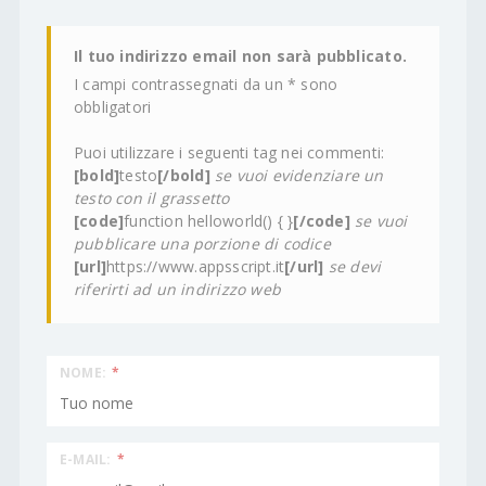
Il tuo indirizzo email non sarà pubblicato.
I campi contrassegnati da un * sono
obbligatori
Puoi utilizzare i seguenti tag nei commenti:
[bold]
testo
[/bold]
se vuoi evidenziare un
testo con il grassetto
[code]
function helloworld() { }
[/code]
se vuoi
pubblicare una porzione di codice
[url]
https://www.appsscript.it
[/url]
se devi
riferirti ad un indirizzo web
NOME:
*
E-MAIL:
*