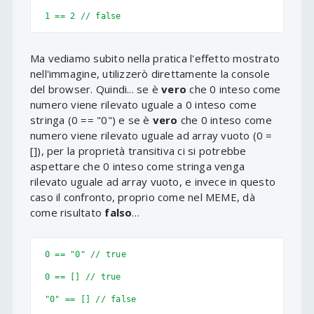
1 == 2 // false
Ma vediamo subito nella pratica l'effetto mostrato
nell'immagine, utilizzerò direttamente la console
del browser. Quindi... se è
vero
che 0 inteso come
numero viene rilevato uguale a 0 inteso come
stringa (0 == "0") e se è
vero
che 0 inteso come
numero viene rilevato uguale ad array vuoto (0 =
[]), per la proprietà transitiva ci si potrebbe
aspettare che 0 inteso come stringa venga
rilevato uguale ad array vuoto, e invece in questo
caso il confronto, proprio come nel MEME, dà
come risultato
falso
…
0 == "0" // true

0 == [] // true

"0" == [] // false