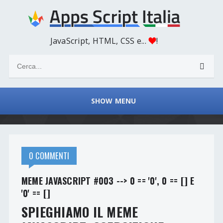
JavaScript, HTML, CSS e...
!
SHOW MENU
0 COMMENTI
MEME JAVASCRIPT #003 --> 0 == '0', 0 == [] E
'0' == []
SPIEGHIAMO IL MEME