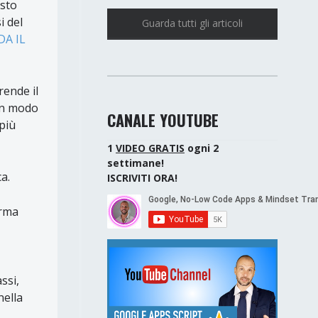
 sto
i del
Guarda tutti gli articoli
A IL
rende il
 in modo
CANALE YOUTUBE
più
1
VIDEO GRATIS
ogni 2
settimane!
a.
ISCRIVITI ORA!
orma
ssi,
nella