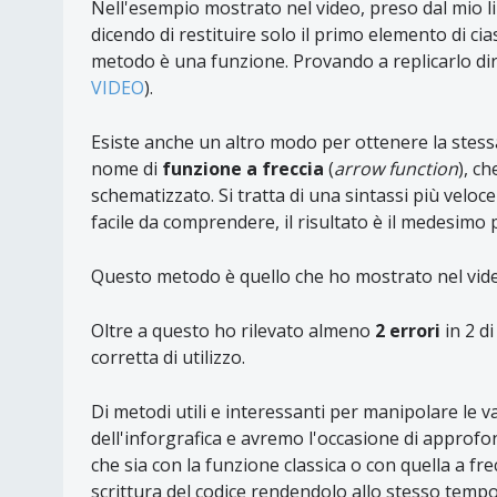
Nell'esempio mostrato nel video, preso dal mio li
dicendo di restituire solo il primo elemento di ci
metodo è una funzione. Provando a replicarlo dir
VIDEO
).
Esiste anche un altro modo per ottenere la stessa 
nome di
funzione a freccia
(
arrow function
), c
schematizzato. Si tratta di una sintassi più velo
facile da comprendere, il risultato è il medesimo 
Questo metodo è quello che ho mostrato nel video 
Oltre a questo ho rilevato almeno
2 errori
in 2 d
corretta di utilizzo.
Di metodi utili e interessanti per manipolare le va
dell'inforgrafica e avremo l'occasione di approfond
che sia con la funzione classica o con quella a fr
scrittura del codice rendendolo allo stesso tempo