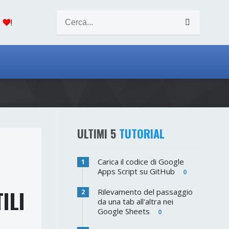
.
!
ULTIMI 5
TUTORIAL
Carica il codice di Google
1
Apps Script su GitHub
0
ILI
Rilevamento del passaggio
2
da una tab all'altra nei
Google Sheets
0