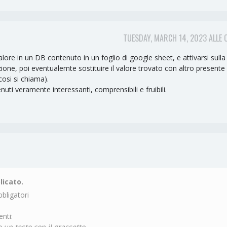
TUESDAY, MARCH 14, 2023 ALLE 
lore in un DB contenuto in un foglio di google sheet, e attivarsi sulla 
ione, poi eventualemte sostituire il valore trovato con altro presente 
cosi si chiama).
i veramente interessanti, comprensibili e fruibili.
licato.
bligatori
nti:
 un testo con il grassetto