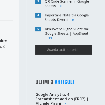
QR Code Scanner in Google
3
Sheets
0
Importare Note tra Google
4
Sheets Diversi
0
Rimuovere Righe Vuote dai
5
Google Sheets | AppSheet
13
altro
o è
Guarda tutti i tutorial
ULTIMI 3
ARTICOLI
Google Analytics 4
Spreadsheet add-on (FREE!) |
Michele Pisani
4