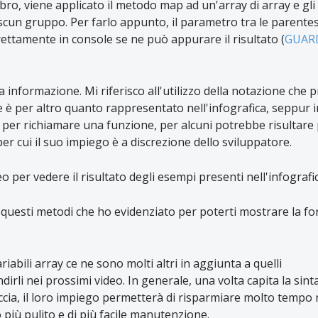
bro, viene applicato il metodo map ad un'array di array e gli
ascun gruppo. Per farlo appunto, il parametro tra le parentes
ettamente in console se ne può appurare il risultato (
GUARD
informazione. Mi riferisco all'utilizzo della notazione che p
he è per altro quanto rappresentato nell'infografica, seppur
ce per richiamare una funzione, per alcuni potrebbe risultare 
per cui il suo impiego è a discrezione dello sviluppatore.
per vedere il risultato degli esempi presenti nell'infografic
i questi metodi che ho evidenziato per poterti mostrare la f
riabili array ce ne sono molti altri in aggiunta a quelli
irli nei prossimi video. In generale, una volta capita la sinta
eccia, il loro impiego permetterà di risparmiare molto tempo 
 più pulito e di più facile manutenzione.