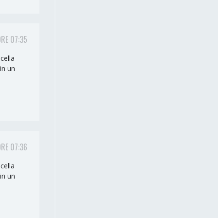
ORE 07:35
cella
in un
ORE 07:36
cella
in un