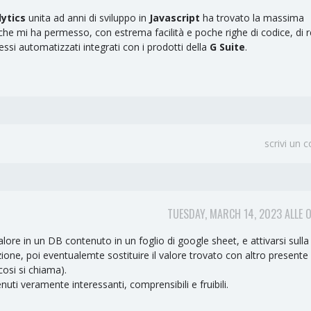
lytics
unita ad anni di sviluppo in
Javascript
ha trovato la massima
he mi ha permesso, con estrema facilità e poche righe di codice, di r
essi automatizzati integrati con i prodotti della
G Suite
.
scrivi un
TUESDAY, MARCH 14, 2023 ALLE 
lore in un DB contenuto in un foglio di google sheet, e attivarsi sulla 
ione, poi eventualemte sostituire il valore trovato con altro presente 
cosi si chiama).
i veramente interessanti, comprensibili e fruibili.