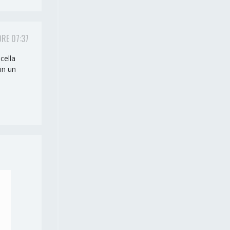
ORE 07:37
cella
in un