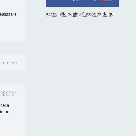
Accedi alla pagina Facebook da qui
ealizzare
 commento
ORE 07:34
cella
in un