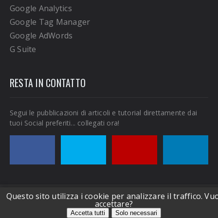
Google Analytics
Google Tag Manager
Google AdWords
G Suite
RESTA IN CONTATTO
Segui le pubblicazioni di articoli e tutorial direttamente dai
tuoi Social preferiti... collegati ora!
Seguimi
Seguimi
Seguimi
Collegati
Questo sito utilizza i cookie per analizzare il traffico. Vu
© 2017 Copyright di
Michele Pisani
.
accettare?
Realizzato da
Michele Pisani
. Tutti i diritti sono riservati.
Accetta tutti
Solo necessari