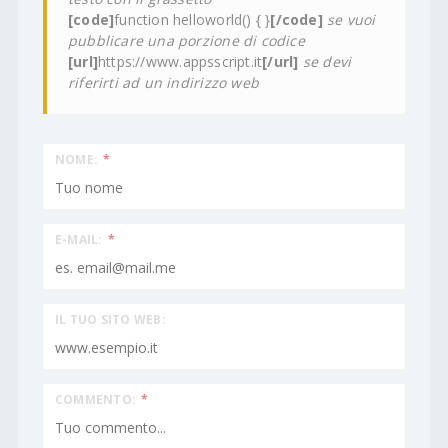
[code]
function helloworld() { }
[/code]
se vuoi
pubblicare una porzione di codice
[url]
https://www.appsscript.it
[/url]
se devi
riferirti ad un indirizzo web
NOME:
*
E-MAIL:
*
IL TUO SITO WEB:
COMMENTO:
*