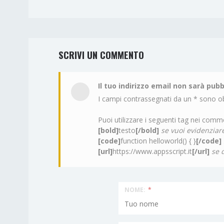
SCRIVI UN COMMENTO
Il tuo indirizzo email non sarà pubb
I campi contrassegnati da un * sono ob
Puoi utilizzare i seguenti tag nei comme
[bold]
testo
[/bold]
se vuoi evidenziare
[code]
function helloworld() { }
[/code]
[url]
https://www.appsscript.it
[/url]
se 
NOME:
*