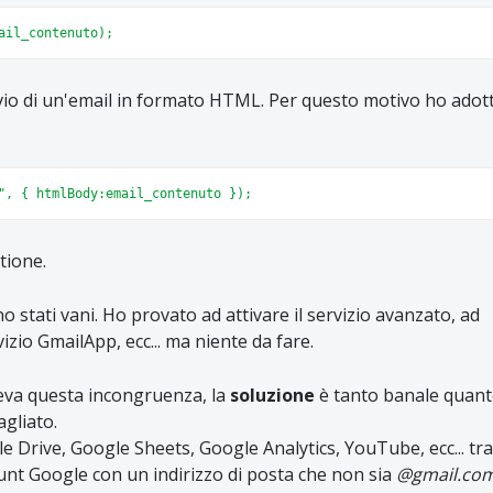
ail_contenuto);
nvio di un'email in formato HTML. Per questo motivo ho adott
", { htmlBody:email_contenuto });
tione.
ono stati vani. Ho provato ad attivare il servizio avanzato, ad
vizio GmailApp, ecc... ma niente da fare.
deva questa incongruenza, la
soluzione
è tanto banale quan
agliato.
le Drive, Google Sheets, Google Analytics, YouTube, ecc... tra
ount Google con un indirizzo di posta che non sia
@gmail.co