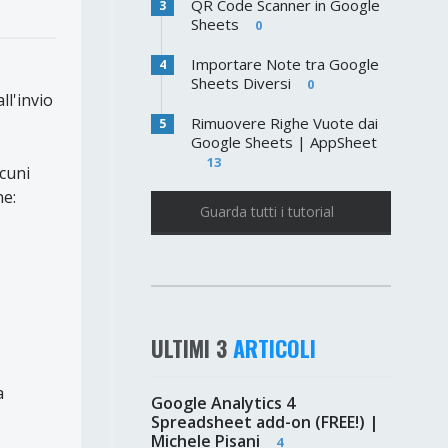
QR Code Scanner in Google
3
Sheets
0
Importare Note tra Google
4
Sheets Diversi
0
ll'invio
Rimuovere Righe Vuote dai
5
Google Sheets | AppSheet
13
cuni
ne:
Guarda tutti i tutorial
ULTIMI 3
ARTICOLI
a
Google Analytics 4
Spreadsheet add-on (FREE!) |
Michele Pisani
4