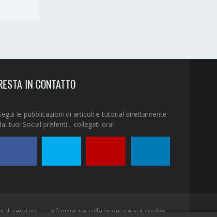
RESTA IN CONTATTO
Segui le pubblicazioni di articoli e tutorial direttamente
dai tuoi Social preferiti... collegati ora!
Seguimi
Seguimi
Seguimi
Collegati
i di servizio
Informativa sulla privacy e sui cookie