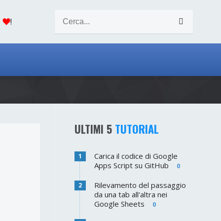
.
!
ULTIMI 5
TUTORIAL
Carica il codice di Google
1
Apps Script su GitHub
0
Rilevamento del passaggio
2
da una tab all'altra nei
Google Sheets
0