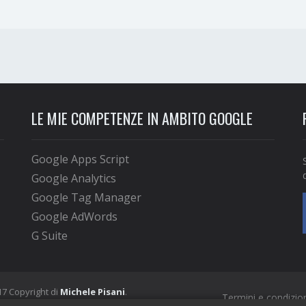
LE MIE COMPETENZE IN AMBITO GOOGLE
Google Apps Script
Google Analytics
Google Tag Manager
Google AdWords
G Suite
7 Copyright di
Michele Pisani
.
Termini e condizion
izzato da
Michele Pisani
. Tutti i diritti sono