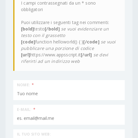
I campi contrassegnati da un * sono
obbligatori
Puoi utilizzare i seguenti tag nei commenti:
[bold]
testo
[/bold]
se vuoi evidenziare un
testo con il grassetto
[code]
function helloworld() { }
[/code]
se vuoi
pubblicare una porzione di codice
[url]
https://www.appsscript.it
[/url]
se devi
riferirti ad un indirizzo web
NOME:
*
E-MAIL:
*
IL TUO SITO WEB: