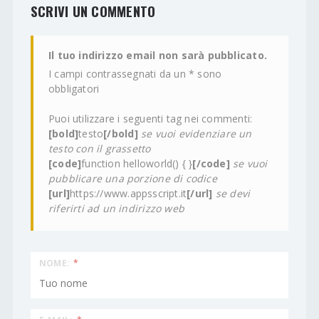
SCRIVI UN COMMENTO
Il tuo indirizzo email non sarà pubblicato.
I campi contrassegnati da un * sono
obbligatori
Puoi utilizzare i seguenti tag nei commenti:
[bold]
testo
[/bold]
se vuoi evidenziare un
testo con il grassetto
[code]
function helloworld() { }
[/code]
se vuoi
pubblicare una porzione di codice
[url]
https://www.appsscript.it
[/url]
se devi
riferirti ad un indirizzo web
NOME:
*