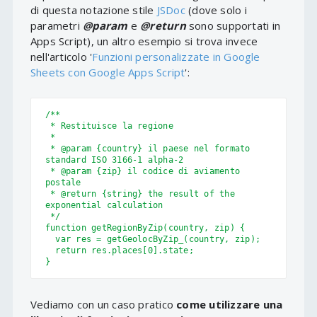
di questa notazione stile
JSDoc
(dove solo i
parametri
@param
e
@return
sono supportati in
Apps Script), un altro esempio si trova invece
nell'articolo '
Funzioni personalizzate in Google
Sheets con Google Apps Script
':
/**

 * Restituisce la regione

 *

 * @param {country} il paese nel formato 
standard ISO 3166-1 alpha-2

 * @param {zip} il codice di aviamento 
postale

 * @return {string} the result of the 
exponential calculation

 */

function getRegionByZip(country, zip) {

  var res = getGeolocByZip_(country, zip);

  return res.places[0].state;

}
Vediamo con un caso pratico
come utilizzare una