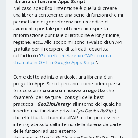
libreria di funzioni Apps Script
.
Nel caso specifico l'intenzione è quella di creare
una libreria contenente una serie di funzioni che mi
permettano di georeferenziare un codice di
aviamento postale per ottenere in risposta
l'informazione puntuale di latitudine e longitudine,
regione, ecc... Allo scopo mi sono avvalso di un'API
gratuita per il recupero di tali dati, descritta
nell'articolo '
Georeferenziare un CAP con una
chiamata in GET in Google Apps Script
'.
Come detto ad inizio articolo, una libreria è un
progetto Apps Script pertanto come primo passo
è necessario
creare un nuovo progetto
che
chiamerò, per seguire i consigli delle best
practices, '
GeoZipLibrary
' all'interno del quale ho
inserito una funzione privata (
getGeolocByZip_
)
che effettua la chiamata all'API e che può essere
interrogata solo dall'interno della libreria da parte
delle funzioni ad uso esterno
chiamate
getLngLatByZip
e
getRegionByZip
, Fig. 1: