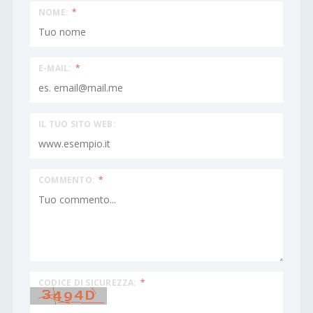
NOME:
*
E-MAIL:
*
IL TUO SITO WEB:
COMMENTO:
*
CODICE DI SICUREZZA:
*