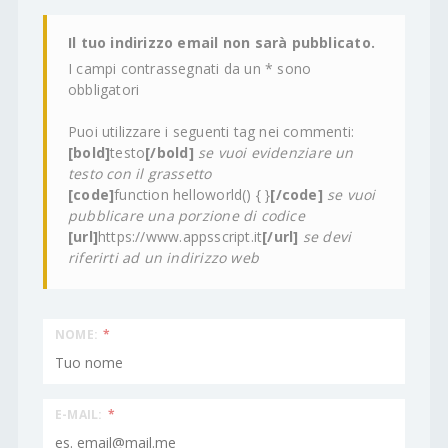
Il tuo indirizzo email non sarà pubblicato.
I campi contrassegnati da un * sono
obbligatori
Puoi utilizzare i seguenti tag nei commenti:
[bold]
testo
[/bold]
se vuoi evidenziare un
testo con il grassetto
[code]
function helloworld() { }
[/code]
se vuoi
pubblicare una porzione di codice
[url]
https://www.appsscript.it
[/url]
se devi
riferirti ad un indirizzo web
NOME:
*
E-MAIL:
*